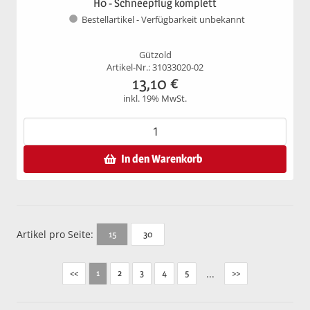
H0 - Schneepflug komplett
Bestellartikel - Verfügbarkeit unbekannt
Gützold
Artikel-Nr.: 31033020-02
13,10
€
inkl. 19% MwSt.
In den Warenkorb
Artikel pro Seite:
30
15
<<
2
3
4
5
...
>>
1