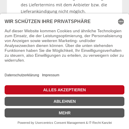
des Liefertermins mit dem Anbieter bzw. die
Lieferankündigung nicht möglich.
Die Einwilligung kann jederzeit mit Wirkung
für die Zukunft gegenüber dem oben
bezeichneten Verantwortlichen oder
gegenüber dem Anbieter widerrufen
werden.
8.5
Verwendung von Paymentdienstleistern
(Zahlungsdiensten)
- Amazon Pay
Auf dieser Website stehen eine oder
mehrere Online-Zahlungsarten des
folgenden Anbieters zur Verfügung: Amazon
Payments Europe s.c.a., 38 avenue J.F.
Kennedy, L-1855 Luxemburg
Bei Auswahl einer Zahlungsart des