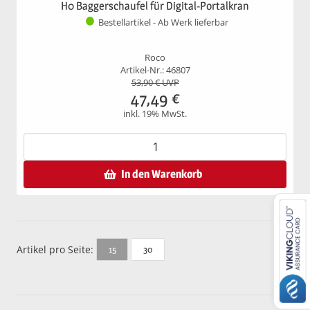
H0 Baggerschaufel für Digital-Portalkran
Bestellartikel - Ab Werk lieferbar
Roco
Artikel-Nr.: 46807
53,90
€ UVP
47,49
€
inkl. 19% MwSt.
In den Warenkorb
Artikel pro Seite:
30
15