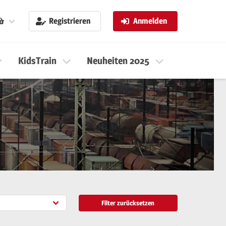
Registrieren
Anmelden
KidsTrain
Neuheiten 2025
Neuheiten 
Filter zurücksetzen