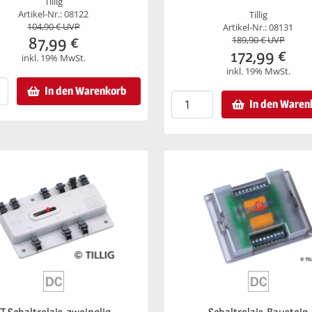
Tillig
Artikel-Nr.: 08122
Tillig
104,90
€ UVP
Artikel-Nr.: 08131
87,99
€
189,90
€ UVP
172,99
€
inkl. 19% MwSt.
inkl. 19% MwSt.
In den Warenkorb
In den Waren