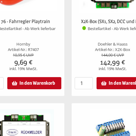
: 76 - Fahrregler Playtrain
X2X-Box (SX1, SX2, DCC und
Bestellartikel - Ab Werk lieferbar
Bestellartikel - Ab Werk lie
Hornby
Doehler & Haass
Artikel-Nr.: R7407
Artikel-Nr.: X2X-Box
10,95
€ UVP
144,00
€ UVP
9,69
€
142,99
€
inkl. 19% MwSt.
inkl. 19% MwSt.
In den Warenkorb
In den Waren