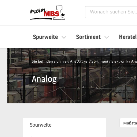
Spurweite
Sortiment
Herstel
Sie befinden sich hier:
Alle Artikel
/
Sortiment
/
Elektronik
/
An
Analog
Maßsta
Spurweite