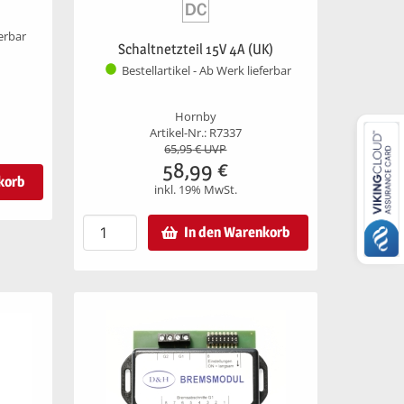
ferbar
Schaltnetzteil 15V 4A (UK)
Bestellartikel - Ab Werk lieferbar
Hornby
Artikel-Nr.: R7337
65,95
€ UVP
58,99
€
korb
inkl. 19% MwSt.
In den Warenkorb