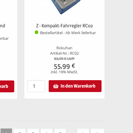
und
Z - Kompakt-Fahrregler RC02
Bestellartikel - Ab Werk lieferbar
ferbar
Rokuhan
Artikel-Nr.: RC02
63,99
€ UVP
55,99
€
inkl. 19% MwSt.
In den Warenkorb
korb
...
1
2
3
4
5
>
>>