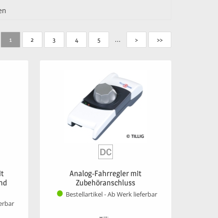
en
...
1
2
3
4
5
>
>>
it
Analog-Fahrregler mit
und
Zubehöranschluss
Bestellartikel - Ab Werk lieferbar
ferbar