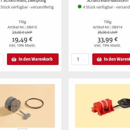
TT Schaltrelais, zweipolig
Schaltrelais-Baustein
 Stück verfügbar - versandfertig
4 Stück verfügbar - versand
Tillig
Tillig
Artikel-Nr.: 08410
Artikel-Nr.: 08414
23,00
€ UVP
35,90
€ UVP
19,49
€
33,99
€
inkl. 19% MwSt.
inkl. 19% MwSt.
In den Warenkorb
In den Waren