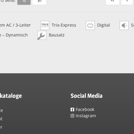
ro Seite:
m AC / 3-Leiter
Trix-Express
Digital
S
h – Dynamisch
Bausatz
lkataloge
Social Media
Facebook
te
Instagram
nt
er