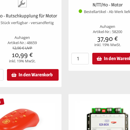
N/TT/H0 - Motor
Bestellartikel - Ab Werk lie
0 - Rutschkupplung für Motor
 Stück verfügbar - versandfertig
Auhagen
Artikel-Nr.: 58200
37,90
€
Auhagen
Artikel-Nr.: 48659
inkl. 19% MwSt.
12,90
€ UVP
10,99
€
In den Waren
inkl. 19% MwSt.
In den Warenkorb
U