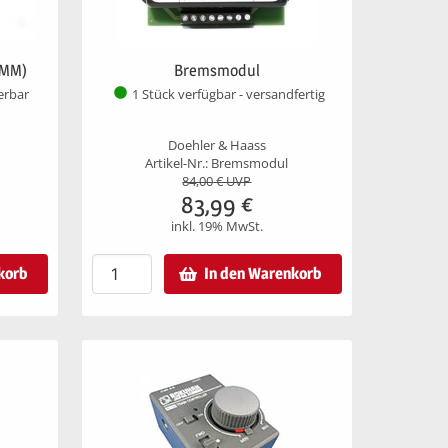
 MM)
Bremsmodul
ferbar
1 Stück verfügbar - versandfertig
Doehler & Haass
Artikel-Nr.: Bremsmodul
84,00
€ UVP
83,99
€
inkl. 19% MwSt.
korb
In den Warenkorb