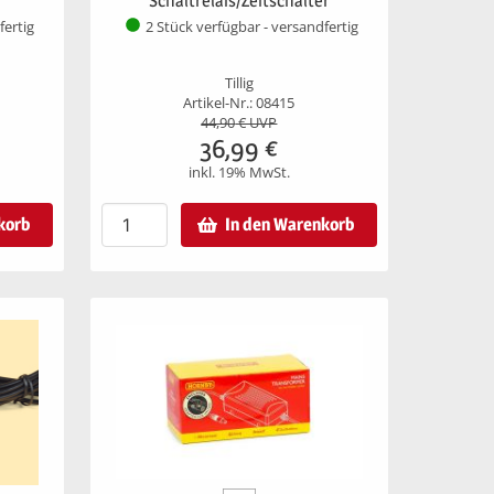
Schaltrelais/Zeitschalter
fertig
2 Stück verfügbar - versandfertig
Tillig
Artikel-Nr.: 08415
44,90
€ UVP
36,99
€
inkl. 19% MwSt.
korb
In den Warenkorb