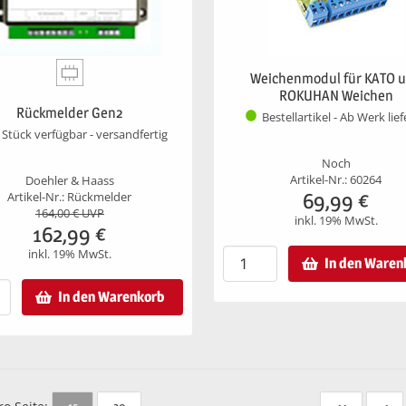
Weichenmodul für KATO 
ROKUHAN Weichen
Rückmelder Gen2
Bestellartikel - Ab Werk lie
 Stück verfügbar - versandfertig
Noch
Artikel-Nr.: 60264
Doehler & Haass
69,99
€
Artikel-Nr.: Rückmelder
164,00
€ UVP
inkl. 19% MwSt.
162,99
€
inkl. 19% MwSt.
In den Waren
In den Warenkorb
15
30
<<
<