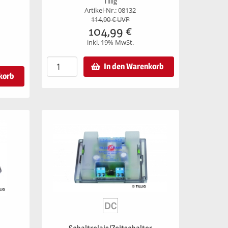
Tillig
Artikel-Nr.: 08132
114,90
€ UVP
104,99
€
inkl. 19% MwSt.
In den Warenkorb
korb