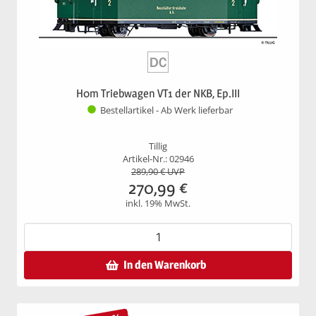
H0m Triebwagen VT1 der NKB, Ep.III
Bestellartikel - Ab Werk lieferbar
Tillig
Artikel-Nr.: 02946
289,90
€ UVP
270,99
€
inkl. 19% MwSt.
In den Warenkorb