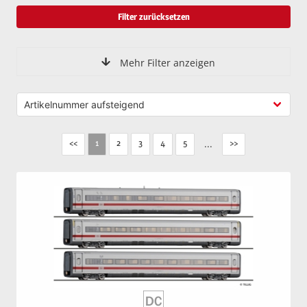
Filter zurücksetzen
Mehr Filter anzeigen
<<
2
3
4
5
...
>>
1