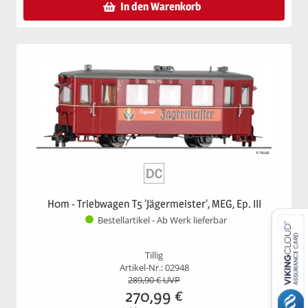
In den Warenkorb
H0m - Triebwagen T5 'Jägermeister', MEG, Ep. III
Bestellartikel - Ab Werk lieferbar
Tillig
Artikel-Nr.: 02948
289,90
€ UVP
270,99
€