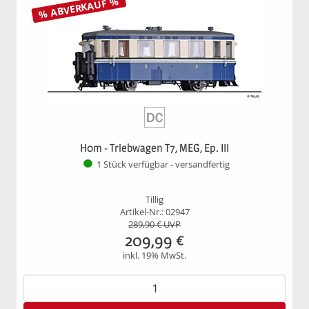
% ABVERKAUF %
H0m - Triebwagen T7, MEG, Ep. III
1 Stück verfügbar - versandfertig
Tillig
Artikel-Nr.: 02947
289,90
€ UVP
209,99
€
inkl. 19% MwSt.