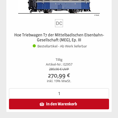
H0e Triebwagen T7 der Mittelbadischen Eisenbahn-
Gesellschaft (MEG), Ep. III
Bestellartikel - Ab Werk lieferbar
Tillig
Artikel-Nr.: 02957
289,90
€ UVP
270,99
€
inkl. 19% MwSt.
In den Warenkorb