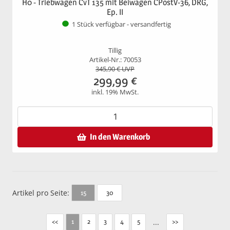
H0 - Triebwagen CvT 135 mit Beiwagen CPostV-36, DRG,
Ep. II
1 Stück verfügbar - versandfertig
Tillig
Artikel-Nr.: 70053
345,90
€ UVP
299,99
€
inkl. 19% MwSt.
In den Warenkorb
Artikel pro Seite:
30
15
<<
2
3
4
5
...
>>
1