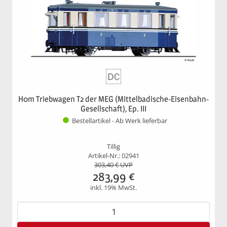
H0m Triebwagen T2 der MEG (Mittelbadische-Eisenbahn-
Gesellschaft), Ep. III
Bestellartikel - Ab Werk lieferbar
Tillig
Artikel-Nr.: 02941
303,40
€ UVP
283,99
€
inkl. 19% MwSt.