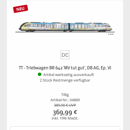
NEU
TT - Triebwagen BR 642 'MV tut gut', DB AG, Ep. VI
Artikel werkseitig ausverkauft
2 Stück Restmenge verfügbar
Tillig
Artikel-Nr.: 04889
389,90
€ UVP
369,99
€
inkl. 19% MwSt.