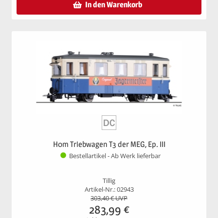
In den Warenkorb
H0m Triebwagen T3 der MEG, Ep. III
Bestellartikel - Ab Werk lieferbar
Tillig
Artikel-Nr.: 02943
303,40
€ UVP
283,99
€